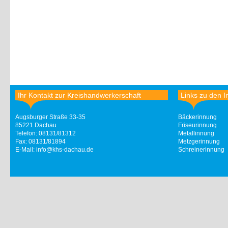
Ihr Kontakt zur Kreishandwerkerschaft
Links zu den
Augsburger Straße 33-35
Bäckerinnung
85221 Dachau
Friseurinnung
Telefon: 08131/81312
Metallinnung
Fax: 08131/81894
Metzgerinnung
E-Mail:
info@khs-dachau.de
Schreinerinnung