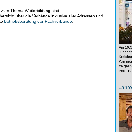
en zum Thema Weiterbildung sind
bersicht über die Verbände inklusive aller Adressen und
ite
Betriebsberatung der Fachverbände
.
Am 19.S
Jungges
Kreisha
Kammerp
freiges
Bau-, Bä
Jahr