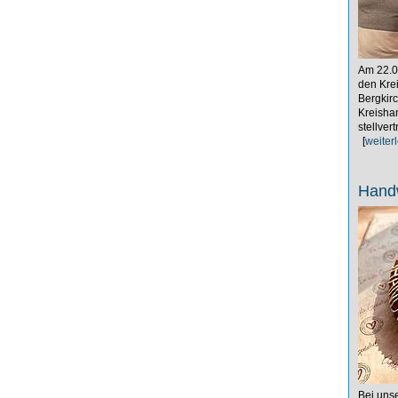
Am 22.0
den Kre
Bergkirc
Kreisha
stellver
[
weiter
Hand
Bei uns